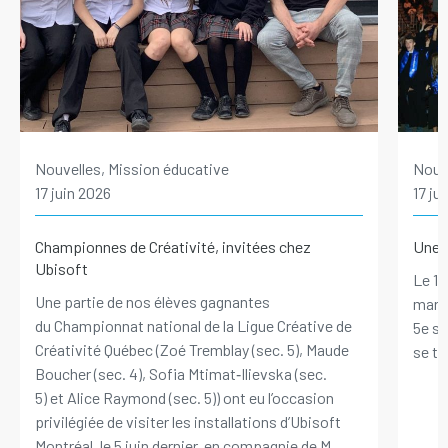
Nouvelles, Mission éducative
Nouve
17 juin 2026
17 ju
Championnes de Créativité, invitées chez
Une p
Ubisoft
Le 10
Une partie de nos élèves gagnantes
marqu
du Championnat national de la Ligue Créative de
5e se
Créativité Québec (Zoé Tremblay (sec. 5), Maude
se ten
Boucher (sec. 4), Sofia Mtimat‑Ilievska (sec.
5) et Alice Raymond (sec. 5)) ont eu l’occasion
privilégiée de visiter les installations d’Ubisoft
Montréal, le 5 juin dernier, en compagnie de M.