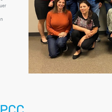
ouer
un
APCC