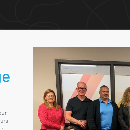
ge
our
eurs
de