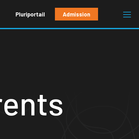
Pluriportail
Admission
rents