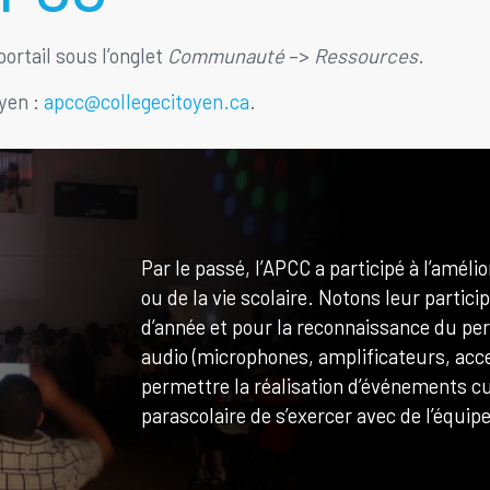
ortail sous l’onglet
Communauté
–>
Ressources
.
oyen :
apcc@collegecitoyen.ca
.
Par le passé, l’APCC a participé à l’amél
ou de la vie scolaire. Notons leur partici
d’année et pour la reconnaissance du per
audio (microphones, amplificateurs, acce
permettre la réalisation d’événements cu
parascolaire de s’exercer avec de l’équi