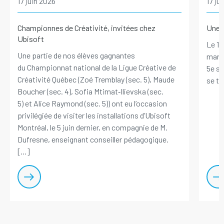
17 juin 2026
17 ju
Championnes de Créativité, invitées chez
Une p
Ubisoft
Le 10
Une partie de nos élèves gagnantes
marqu
du Championnat national de la Ligue Créative de
5e se
Créativité Québec (Zoé Tremblay (sec. 5), Maude
se ten
Boucher (sec. 4), Sofia Mtimat‑Ilievska (sec.
5) et Alice Raymond (sec. 5)) ont eu l’occasion
privilégiée de visiter les installations d’Ubisoft
Montréal, le 5 juin dernier, en compagnie de M.
Dufresne, enseignant conseiller pédagogique.
[...]