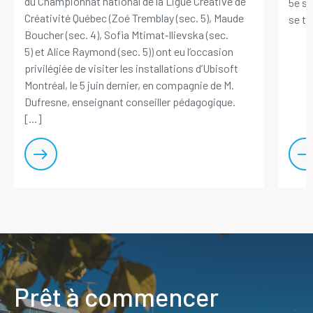
du Championnat national de la Ligue Créative de
5e se
Créativité Québec (Zoé Tremblay (sec. 5), Maude
se ten
Boucher (sec. 4), Sofia Mtimat‑Ilievska (sec.
5) et Alice Raymond (sec. 5)) ont eu l’occasion
privilégiée de visiter les installations d’Ubisoft
Montréal, le 5 juin dernier, en compagnie de M.
Dufresne, enseignant conseiller pédagogique.
[...]
Prêt à commencer