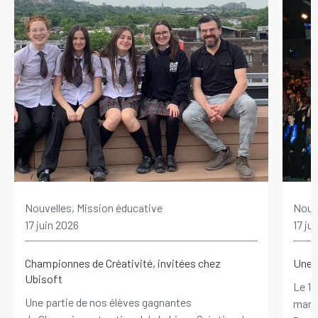
Nouvelles, Mission éducative
Nouve
17 juin 2026
17 ju
Championnes de Créativité, invitées chez
Une p
Ubisoft
Le 10
Une partie de nos élèves gagnantes
marqu