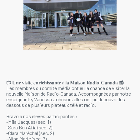
📺 𝐔𝐧𝐞 𝐯𝐢𝐬𝐢𝐭𝐞 𝐞𝐧𝐫𝐢𝐜𝐡𝐢𝐬𝐬𝐚𝐧𝐭𝐞 à 𝐥𝐚 𝐌𝐚𝐢𝐬𝐨𝐧 𝐑𝐚𝐝𝐢𝐨-𝐂𝐚𝐧𝐚𝐝𝐚 📻
Les membres du comité média ont eu la chance de visiter la
nouvelle Maison de Radio-Canada. Accompagnées par notre
enseignante, Vanessa Johnson, elles ont pu découvrir les
dessous de plusieurs plateaux télé et radio.
Bravo à nos élèves participantes :
-Mila Jacques (sec. 1)
-Sara Ben Afia (sec. 2)
-Clara Maréchal (sec. 2)
-Alina Maric (sec. 2)