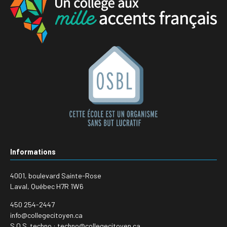
Informations
4001, boulevard Sainte-Rose
Laval, Québec H7R 1W6
450 254-2447
info@collegecitoyen.ca
S.O.S. techno : techno@collegecitoyen.ca