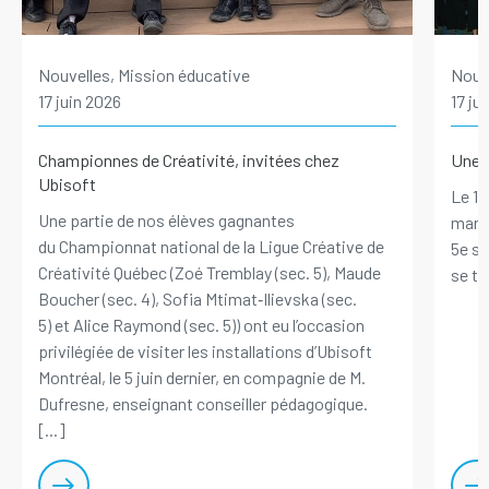
Nouvelles, Mission éducative
Nouve
17 juin 2026
17 ju
Championnes de Créativité, invitées chez
Une p
Ubisoft
Le 10
Une partie de nos élèves gagnantes
marqu
du Championnat national de la Ligue Créative de
5e se
Créativité Québec (Zoé Tremblay (sec. 5), Maude
se ten
Boucher (sec. 4), Sofia Mtimat‑Ilievska (sec.
5) et Alice Raymond (sec. 5)) ont eu l’occasion
privilégiée de visiter les installations d’Ubisoft
Montréal, le 5 juin dernier, en compagnie de M.
Dufresne, enseignant conseiller pédagogique.
[...]