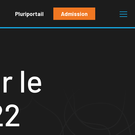
Pluriportail
Admission
 le
22