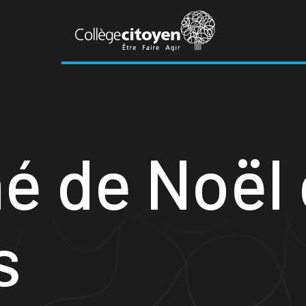
é de Noël
s