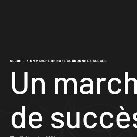
ACCUEIL
/
UN MARCHÉ DE NOËL COURONNÉ DE SUCCÈS
Un march
de succè