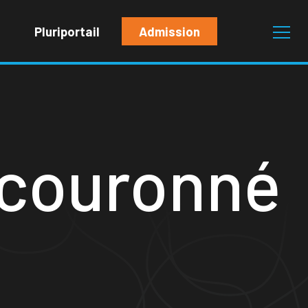
Pluriportail
Admission
 couronné