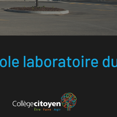
e
ire du 21
siècle 